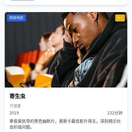
韩国电影
9.1
寄生虫
기생충
2019
132分钟
奉俊昊执导的黑色幽默片，奥斯卡最佳影片得主，深刻揭示社
会阶级问题。