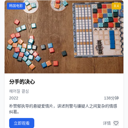
韩国电影
8.4
分手的决心
헤어질 결심
2022
138分钟
朴赞郁执导的悬疑爱情片，讲述刑警与嫌疑人之间复杂的情感
纠葛。
立即观看
详情