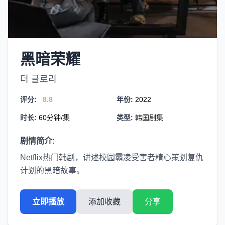
黑暗荣耀
더 글로리
评分:
8.8
年份:
2022
时长:
60分钟/集
类型:
韩国剧集
剧情简介:
Netflix热门韩剧，讲述校园霸凌受害者精心策划复仇
计划的黑暗故事。
立即播放
添加收藏
分享