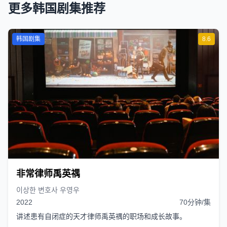
更多韩国剧集推荐
韩国剧集
8.6
非常律师禹英禑
이상한 변호사 우영우
2022
70分钟/集
讲述患有自闭症的天才律师禹英禑的职场和成长故事。