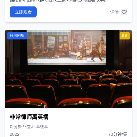
立即观看
详情
韩国剧集
8.6
非常律师禹英禑
이상한 변호사 우영우
2022
70分钟/集