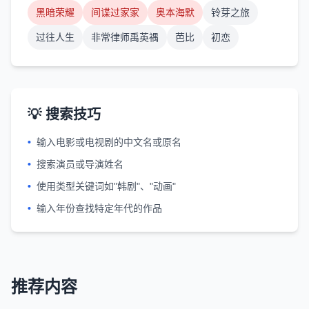
黑暗荣耀
间谍过家家
奥本海默
铃芽之旅
过往人生
非常律师禹英禑
芭比
初恋
💡 搜索技巧
•
输入电影或电视剧的中文名或原名
•
搜索演员或导演姓名
•
使用类型关键词如"韩剧"、"动画"
•
输入年份查找特定年代的作品
推荐内容