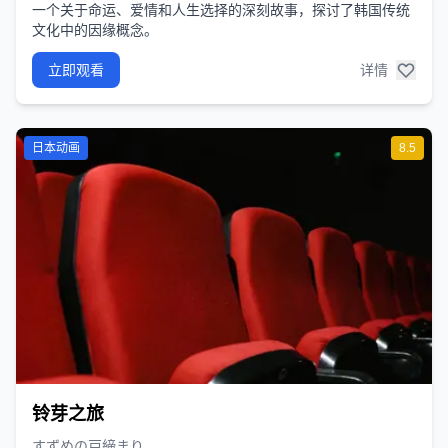
一个关于命运、爱情和人生选择的深刻故事，探讨了韩国传统
文化中的因缘概念。
立即观看
详情
日本动画
8.5
铃芽之旅
すずめの戸締まり